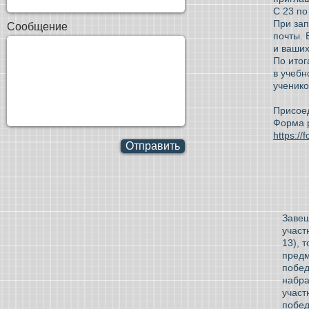
С 23 по
При зап
Сообщение
почты. 
и ваших
По ито
в учебн
ученико
Присое
Форма 
https:/
Отправить
Завеш
участ
13), 
предм
побед
набра
участ
побед