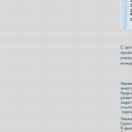
С цел
прово
учите
к
Уважа
анкет
будущ
разви
задач
ссыл
паро
Уважа
Групп
9 дек