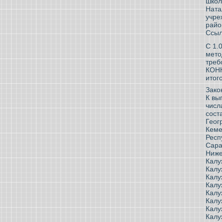
школ
Ната
учре
райо
Ссыл
С 1.
мето
треб
КОН
итог
Зако
К вы
числ
сост
Геог
Кеме
Респ
Сара
Ниже
Калу
Калу
Калу
Калу
Калу
Калу
Калу
Калу