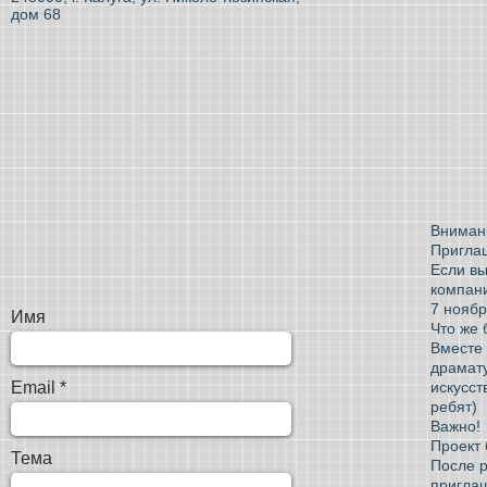
дом 68
Вниман
Пригла
Если вы
компани
7 ноябр
Имя
Что же 
Вместе 
драмату
Email
искусст
ребят)
Важно!
Проект
Тема
После р
приглаш