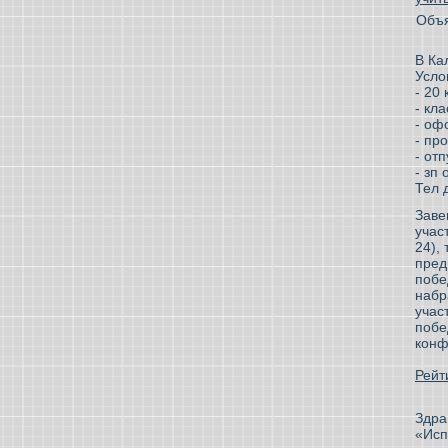
Объя
В Ка
Усло
- 20
- кл
- оф
- пр
- от
- зп
Тел 
Заве
учас
24),
пред
побе
набр
учас
побе
конф
Рейт
Здра
«Исп